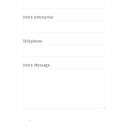
Votre entreprise
Téléphone
Votre Message
J’accepte que les informations recueillies
sur ce formulaire soient enregistrées dans
un fichier informatisé par la société