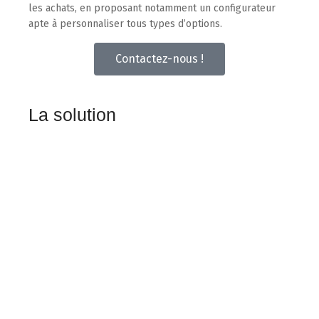
les achats, en proposant notamment un configurateur
apte à personnaliser tous types d’options.
Contactez-nous !
La solution
Modèles :
Créer des projets modèles
et faciliter l'élaboration de tous vos futurs projets.
Budgets vente :
Alimenter les budgets "vente"
de votre projet directement à partir des devis.
Budgets achat :