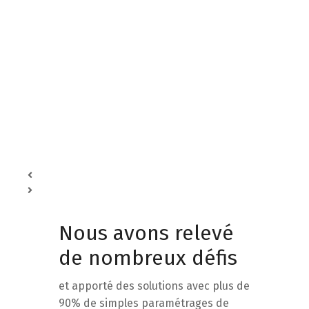
Planifiez et supervisez vos projets avec des indicateurs
en temps réel sur vos ressources, votre rentabilité, vos
tâches et l'état d'avancement.
5
Atteignez votre niveau de production
optimal
Produisez dans le respect de vos contraintes
d’approvisionnement et de capacités. Mettez en œuvre
votre processus de fabrication en fonction du plan,
même dans les environnements agiles et complexes.
Nous avons relevé
de nombreux défis
et apporté des solutions avec plus de
90% de simples paramétrages de